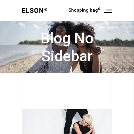
0
Shopping bag
Blog No
Sidebar