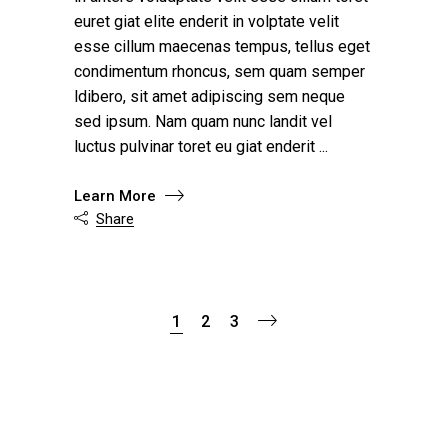
euret giat elite enderit in volptate velit
esse cillum maecenas tempus, tellus eget
condimentum rhoncus, sem quam semper
ldibero, sit amet adipiscing sem neque
sed ipsum. Nam quam nunc landit vel
luctus pulvinar toret eu giat enderit
Learn More
Share

1
2
3