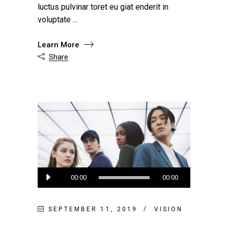
luctus pulvinar toret eu giat enderit in
voluptate
Learn More
Share

Audio
00:00
00:00
Player
SEPTEMBER 11, 2019
VISION