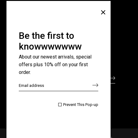
Company
About Us
Pricing Plans
Be the first to
Contact Us
knowwwwwww
FAQ Page
About our newest arrivals, special
offers plus 10% off on your first
Subscribe for newsletter
order.

Prevent This Pop-up