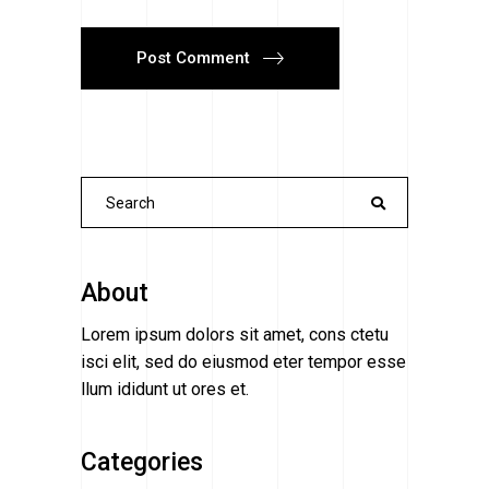
Post Comment
Search
for:
About
Lorem ipsum dolors sit amet, cons ctetu
isci elit, sed do eiusmod eter tempor esse
llum ididunt ut ores et.
Categories