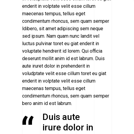
enderit in volptate velit esse cillum
maecenas tempus, tellus eget
condimentum rhoncus, sem quam semper
ldibero, sit amet adipiscing sem neque
sed ipsum. Nam quam nunc landit vel
luctus pulvinar toret eu giat enderit in
voluptate hendrerit id lorem. Qui officia
deserunt mollit anim id est labrum. Duis
aute iruret dolor in prehenderit in
voludptate velit esse cillum toret eu giat
enderit in volptate velit esse cillum
maecenas tempus, tellus eget
condimentum rhoncus, sem quam semper
bero anim id est labrum.
Duis aute
irure dolor in