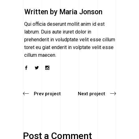
Written by
Maria Jonson
Qui officia deserunt mollit anim id est
labrum. Duis aute iruret dolor in
prehenderit in voludptate velit esse cillum
toret eu giat enderit in volptate velit esse
cillum maecen.
Prev project
Next project
Post a Comment