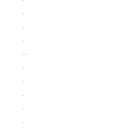
situs togel
link gacor
jacktoto
situs togel
myhouseoffurniture.com
toto togel
toto togel
situs slot
situs slot
slot online