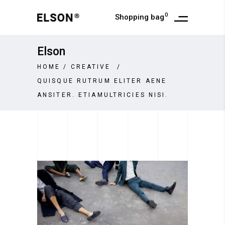
0
Shopping bag
Elson
HOME
/
CREATIVE
/
QUISQUE RUTRUM ELITER AENE
ANSITER. ETIAMULTRICIES NISI.