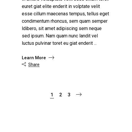
euret giat elite enderit in volptate velit
esse cillum maecenas tempus, tellus eget
condimentum rhoncus, sem quam semper
ldibero, sit amet adipiscing sem neque
sed ipsum. Nam quam nunc landit vel
luctus pulvinar toret eu giat enderit
Learn More
Share

1
2
3