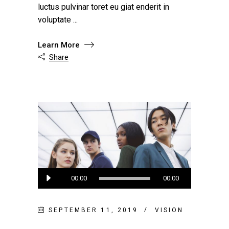
luctus pulvinar toret eu giat enderit in
voluptate
Learn More
Share

Audio
00:00
00:00
Player
SEPTEMBER 11, 2019
VISION