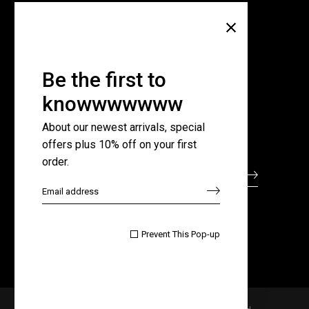
Company
About Us
Pricing Plans
Be the first to
Contact Us
knowwwwwww
FAQ Page
About our newest arrivals, special
offers plus 10% off on your first
Subscribe for newsletter
order.

Prevent This Pop-up